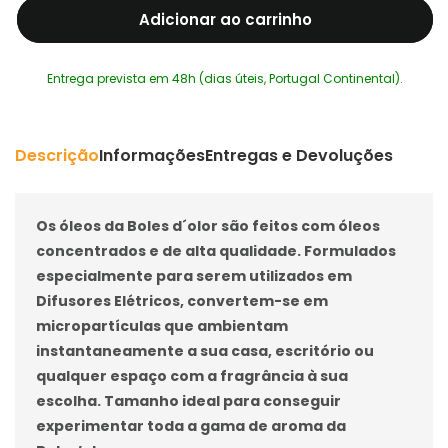
Adicionar ao carrinho
de
de
Óleo
Óleo
Cashmere
Cashmere
Entrega prevista em 48h (dias úteis, Portugal Continental).
10ml
10ml
Boles
Boles
d&#39;olor
d&#39;olor
Descrição
Informações
Entregas e Devoluções
Os óleos da Boles d´olor são feitos com óleos
concentrados e de alta qualidade. Formulados
especialmente para serem utilizados em
Difusores Elétricos, convertem-se em
micropartículas que ambientam
instantaneamente a sua casa, escritório ou
qualquer espaço com a fragrância à sua
escolha. Tamanho ideal para conseguir
experimentar toda a gama de aroma da