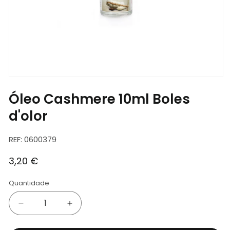
Abrir
conteúdo
Óleo Cashmere 10ml Boles
multimédia
1
em
d'olor
modal
SKU:
REF: 0600379
Preço
3,20 €
normal
Quantidade
Diminuir
Aumentar
a
a
quantidade
quantidade