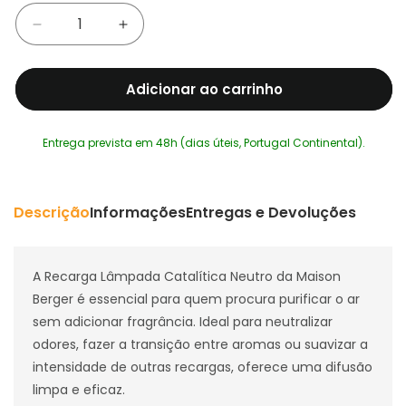
Diminuir
Aumentar
a
a
quantidade
quantidade
Adicionar ao carrinho
de
de
Recarga
Recarga
Lâmpada
Lâmpada
Entrega prevista em 48h (dias úteis, Portugal Continental).
Catalítica
Catalítica
Neutro
Neutro
Maison
Maison
Berger
Berger
Descrição
Informações
Entregas e Devoluções
A Recarga Lâmpada Catalítica Neutro da Maison
Berger é essencial para quem procura purificar o ar
sem adicionar fragrância. Ideal para neutralizar
odores, fazer a transição entre aromas ou suavizar a
intensidade de outras recargas, oferece uma difusão
limpa e eficaz.