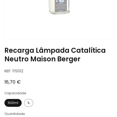
Abrir
conteúdo
Recarga Lâmpada Catalítica
multimédia
1
em
Neutro Maison Berger
modal
SKU:
REF: 115012
Preço
16,70 €
normal
Capacidade
500ml
1L
Quantidade